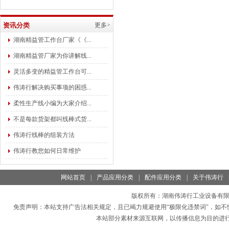
资讯分类
更多>
湖南精益管工作台厂家《《...
湖南精益管厂家为你讲解线...
灵活多变的精益管工作台可...
伟涛行解决购买事项的困惑...
柔性生产线小编为大家介绍...
不是每款货架都叫线棒式货...
伟涛行线棒的组装方法
伟涛行教您如何日常维护
网站首页
|
产品应用分类
|
配件应用分类
|
关于伟涛行
版权所有：
湖南伟涛行工业设备有
免责声明：本站支持广告法相关规定，且已竭力规避使用“极限化违禁词"，如不
本站部分素材来源互联网，以传播信息为目的进