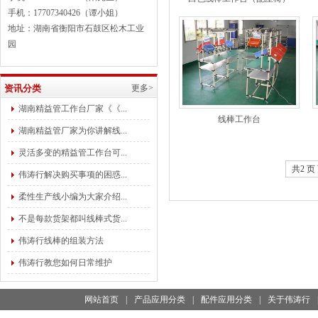
手机：17707340426（谭小姐）
地址：湖南省衡阳市石鼓区松木工业
园
资讯分类
更多>
湖南精益管工作台厂家《《...
线棒工作台
湖南精益管厂家为你讲解线...
灵活多变的精益管工作台可...
共2 页 
伟涛行解决购买事项的困惑...
柔性生产线小编为大家介绍...
不是每款货架都叫线棒式货...
伟涛行线棒的组装方法
伟涛行教您如何日常维护
网站首页
|
产品应用分类
|
配件应用分类
|
关于伟涛行