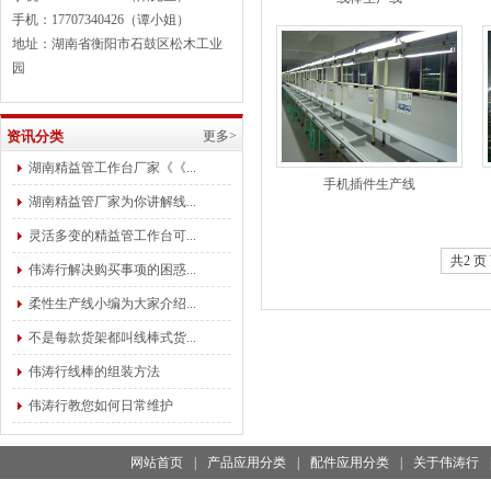
手机：17707340426（谭小姐）
地址：湖南省衡阳市石鼓区松木工业
园
资讯分类
更多>
湖南精益管工作台厂家《《...
手机插件生产线
湖南精益管厂家为你讲解线...
灵活多变的精益管工作台可...
共2 页 
伟涛行解决购买事项的困惑...
柔性生产线小编为大家介绍...
不是每款货架都叫线棒式货...
伟涛行线棒的组装方法
伟涛行教您如何日常维护
网站首页
|
产品应用分类
|
配件应用分类
|
关于伟涛行